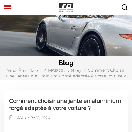
Blog
Comment Choisir
Vous Êtes Dans :
/
MAISON
/
Blog
/
Une Jante En Aluminium Forgé Adaptée À Votre Voiture ?
Comment choisir une jante en aluminium
forgé adaptée à votre voiture ?
JANUARY 15, 2026