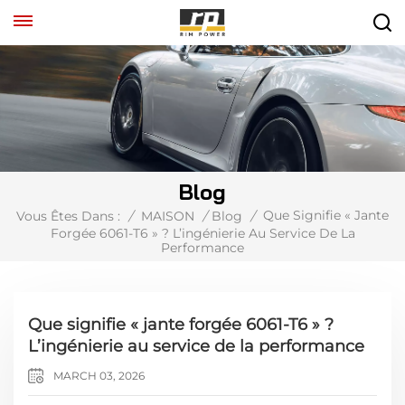
Blog
Que Signifie « Jante
Vous Êtes Dans :
/
MAISON
/
Blog
/
Forgée 6061-T6 » ? L’ingénierie Au Service De La
Performance
Que signifie « jante forgée 6061-T6 » ?
L’ingénierie au service de la performance
MARCH 03, 2026