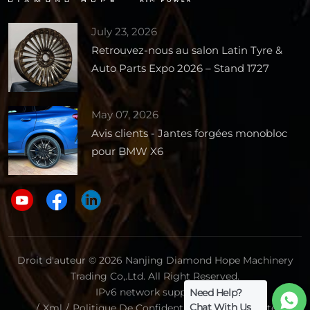
July 23, 2026
Retrouvez-nous au salon Latin Tyre &
Auto Parts Expo 2026 – Stand 1727
May 07, 2026
Avis clients - Jantes forgées monobloc
pour BMW X6
Droit d'auteur © 2026 Nanjing Diamond Hope Machinery
Trading Co,.Ltd. All Right Reserved.
IPv6 network supported.
Need Help?
Chat With Us
/
Xml
/
Politique De Confidentialité
/
Plan Du Site