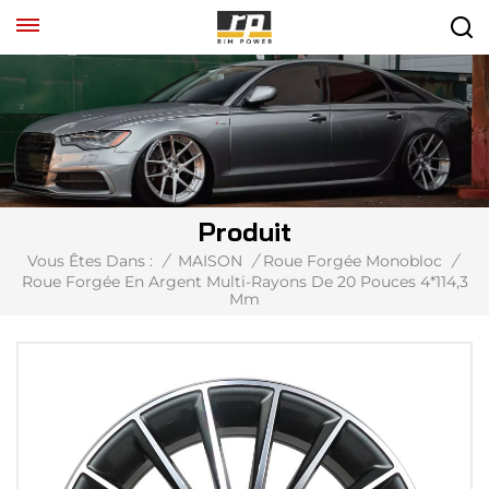
Produit
Vous Êtes Dans :
/
MAISON
/
Roue Forgée Monobloc
/
Roue Forgée En Argent Multi-Rayons De 20 Pouces 4*114,3
Mm