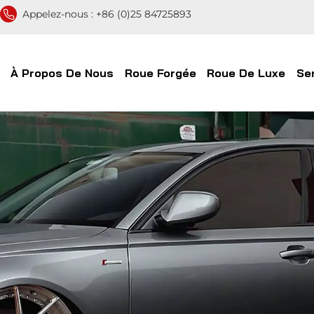
Appelez-nous :
+86 (0)25 84725893
À Propos De Nous
Roue Forgée
Roue De Luxe
Se