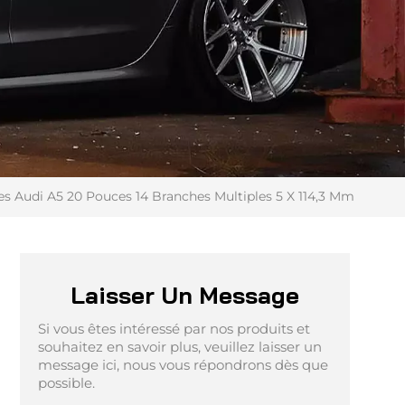
es Audi A5 20 Pouces 14 Branches Multiples 5 X 114,3 Mm
Laisser Un Message
Si vous êtes intéressé par nos produits et
souhaitez en savoir plus, veuillez laisser un
message ici, nous vous répondrons dès que
possible.