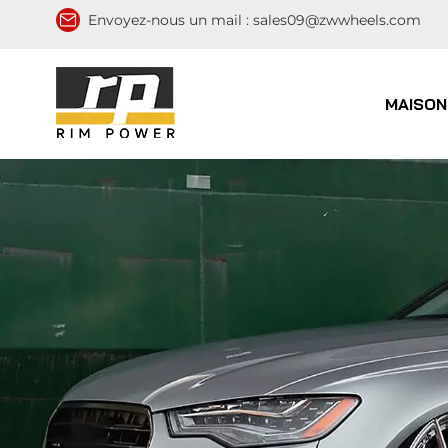
Envoyez-nous un mail :
sales09@zwwheels.com
MAISON