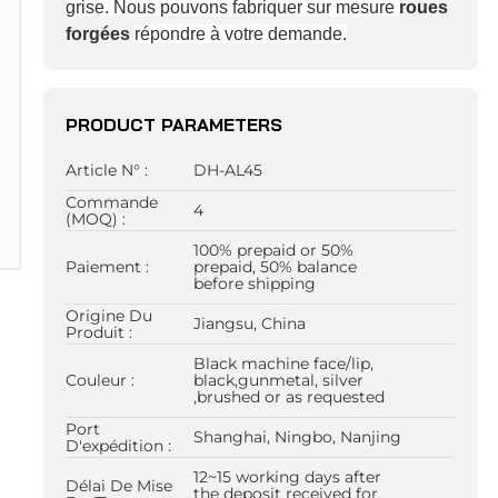
grise.
Nous pouvons fabriquer sur mesure
roues
forgées
répondre à votre demande.
PRODUCT PARAMETERS
Article N° :
DH-AL45
Commande
4
(MOQ) :
100% prepaid or 50%
Paiement :
prepaid, 50% balance
before shipping
Origine Du
Jiangsu, China
Produit :
Black machine face/lip,
Couleur :
black,gunmetal, silver
,brushed or as requested
Port
Shanghai, Ningbo, Nanjing
D'expédition :
12~15 working days after
Délai De Mise
the deposit received for