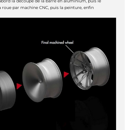
bord la découpe de la barre en aluminium, puis le
a roue par machine CNC, puis la peinture, enfin