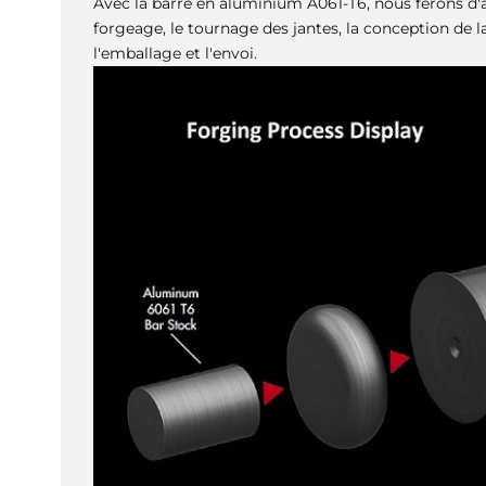
Avec la barre en aluminium A061-T6, nous ferons d'a
forgeage, le tournage des jantes, la conception de l
l'emballage et l'envoi.