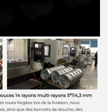
pouces 14 rayons multi-rayons 5*114,3 mm
es roues forgées lors de la livraison, nous
oues, ainsi que des bonnets de douche, des