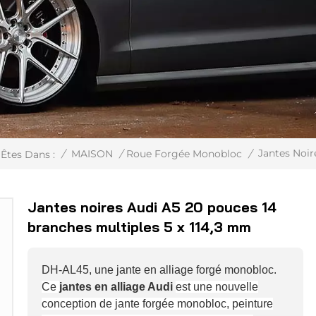
Jantes Noir
/
MAISON
/
Roue Forgée Monobloc
/
Êtes Dans :
Jantes noires Audi A5 20 pouces 14
branches multiples 5 x 114,3 mm
DH-AL45, une jante en alliage forgé monobloc.
Ce
jantes en alliage Audi
est une nouvelle
conception de jante forgée monobloc, peinture