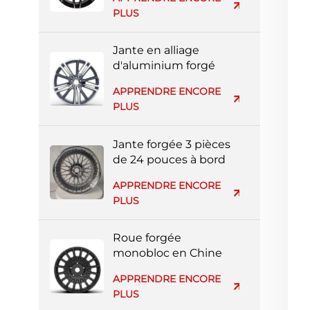
argent entièrement
PLUS
peinte
Jante en alliage
d'aluminium forgé
réplique Volvo en gros
APPRENDRE ENCORE
d'usine
PLUS
Jante forgée 3 pièces
de 24 pouces à bord
profond pour voiture
APPRENDRE ENCORE
de luxe
PLUS
Roue forgée
monobloc en Chine
avec face usinée noire
APPRENDRE ENCORE
PLUS