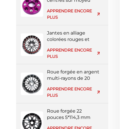
centrés sur moyeu
usinés CNC 3x112
APPRENDRE ENCORE
PLUS
Jantes en alliage
colorées rouges et
noires à rayons
APPRENDRE ENCORE
multiples de 20
PLUS
pouces 5*139 mm
Roue forgée en argent
multi-rayons de 20
pouces 4*114,3 mm
APPRENDRE ENCORE
PLUS
Roue forgée 22
pouces 5*114,3 mm
multi-rayons noire et
APPRENDRE ENCORE