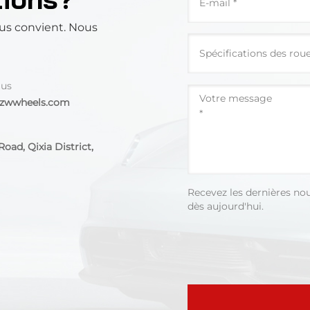
us convient. Nous
 us
@zwwheels.com
oad, Qixia District,
Recevez les dernières no
dès aujourd'hui.