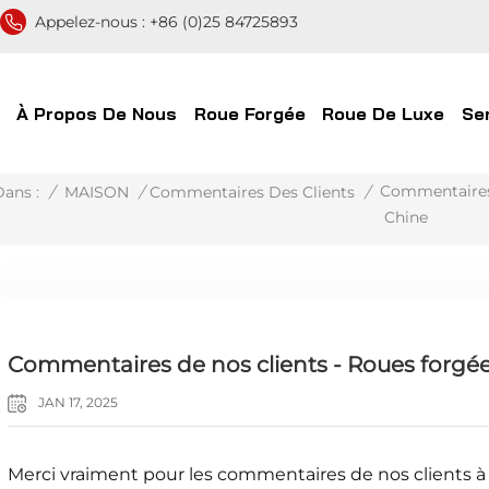
Appelez-nous :
+86 (0)25 84725893
À Propos De Nous
Roue Forgée
Roue De Luxe
Se
Commentaires
/
MAISON
/
Commentaires Des Clients
/
Dans :
Chine
Commentaires de nos clients - Roues forg
JAN 17, 2025
Merci vraiment pour les commentaires de nos clients à 