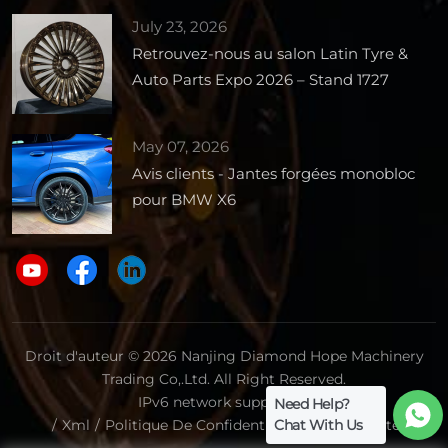
July 23, 2026
Retrouvez-nous au salon Latin Tyre &
Auto Parts Expo 2026 – Stand 1727
May 07, 2026
Avis clients - Jantes forgées monobloc
pour BMW X6
Droit d'auteur © 2026 Nanjing Diamond Hope Machinery
Trading Co,.Ltd. All Right Reserved.
IPv6 network supported.
Need Help?
Chat With Us
/
Xml
/
Politique De Confidentialité
/
Plan Du Site