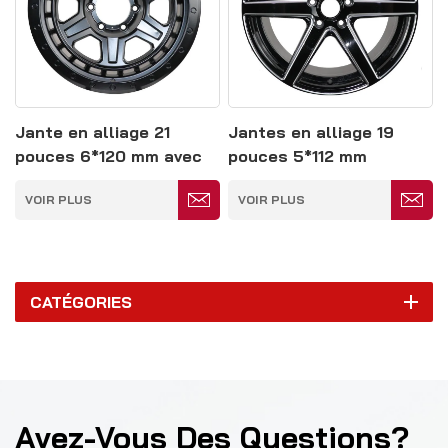
Jante en alliage 21
Jantes en alliage 19
pouces 6*120 mm avec
pouces 5*112 mm
verrou de talon
entièrement peintes en
VOIR PLUS
VOIR PLUS
entièrement peinte
noir
CATÉGORIES
Avez-Vous Des Questions?