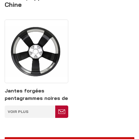
Chine
Jantes forgées
pentagrammes noires de
21 pouces, entièrement
VOIR PLUS
peintes, 5 x 120