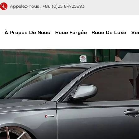
Appelez-nous :
+86 (0)25 84725893
À Propos De Nous
Roue Forgée
Roue De Luxe
Se