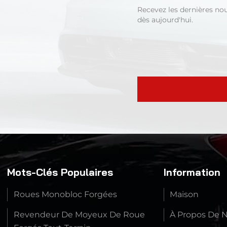
Recevez les dernières no
dès aujourd'hui.
Mots-Clés Populaires
Information
Roues Monobloc Forgées
Maison
Revendeur De Moyeux De Roue
À Propos De 