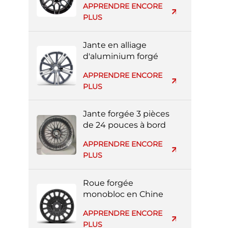
APPRENDRE ENCORE
argent entièrement
PLUS
peinte
Jante en alliage
d'aluminium forgé
réplique Volvo en gros
APPRENDRE ENCORE
d'usine
PLUS
Jante forgée 3 pièces
de 24 pouces à bord
profond pour voiture
APPRENDRE ENCORE
de luxe
PLUS
Roue forgée
monobloc en Chine
avec face usinée noire
APPRENDRE ENCORE
PLUS