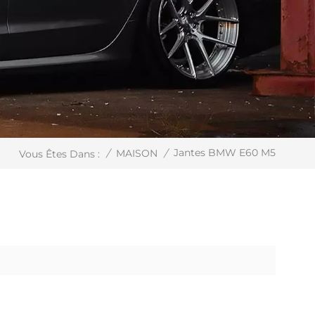
Jantes BMW E60 M5
/
MAISON
/
Vous Êtes Dans :