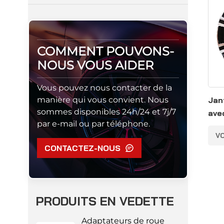
COMMENT POUVONS-
NOUS VOUS AIDER
Vous pouvez nous contacter de la
manière qui vous convient. Nous
Jant
sommes disponibles 24h/24 et 7j/7
ave
par e-mail ou par téléphone.
pou
VO
CONTACTEZ-NOUS
PRODUITS EN VEDETTE
Adaptateurs de roue