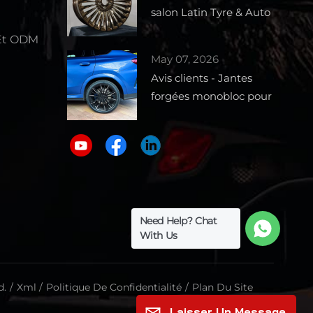
salon Latin Tyre & Auto
Parts Expo 2026 –
Et ODM
Stand 1727
May 07, 2026
e
Avis clients - Jantes
forgées monobloc pour
BMW X6
Need Help? Chat
With Us
d.
/
Xml
/
Politique De Confidentialité
/
Plan Du Site
Laisser Un Message