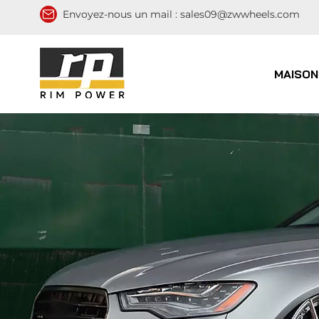
Envoyez-nous un mail :
sales09@zwwheels.com
MAISON