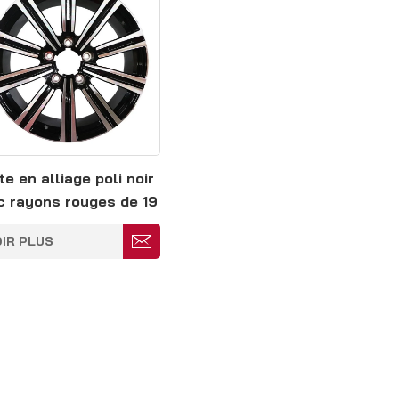
e en alliage poli noir
c rayons rouges de 19
ces 5 x 120 mm
IR PLUS