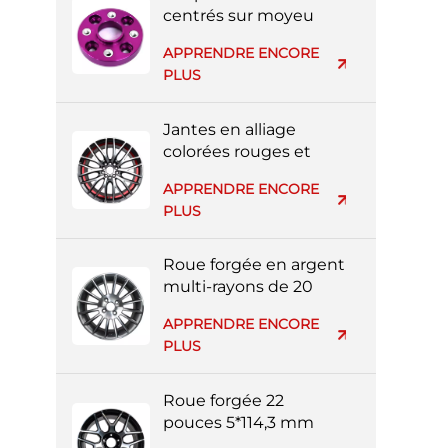
centrés sur moyeu
usinés CNC 3x112
APPRENDRE ENCORE
PLUS
Jantes en alliage
colorées rouges et
noires à rayons
APPRENDRE ENCORE
multiples de 20
PLUS
pouces 5*139 mm
Roue forgée en argent
multi-rayons de 20
pouces 4*114,3 mm
APPRENDRE ENCORE
PLUS
Roue forgée 22
pouces 5*114,3 mm
multi-rayons noire et