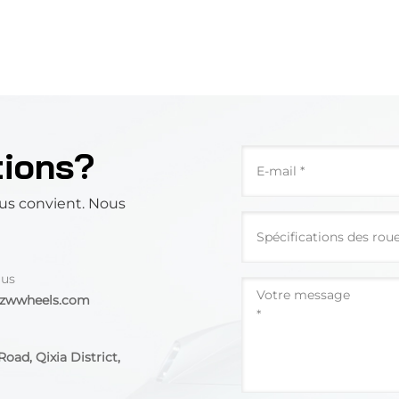
tions?
us convient. Nous
 us
@zwwheels.com
oad, Qixia District,