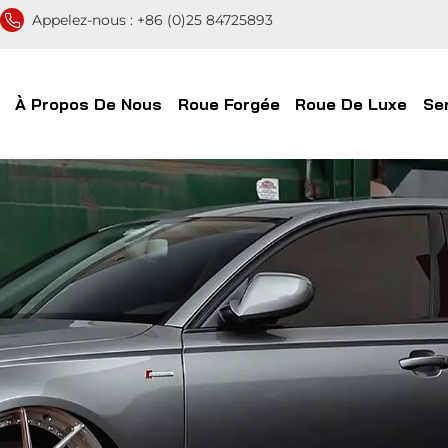
Appelez-nous :
+86 (0)25 84725893
À Propos De Nous
Roue Forgée
Roue De Luxe
Se