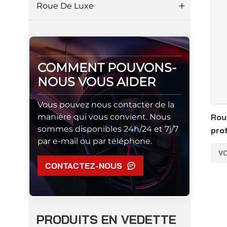
Roue De Luxe
COMMENT POUVONS-
NOUS VOUS AIDER
Vous pouvez nous contacter de la
manière qui vous convient. Nous
Rou
sommes disponibles 24h/24 et 7j/7
pro
par e-mail ou par téléphone.
de 
VO
CONTACTEZ-NOUS
PRODUITS EN VEDETTE