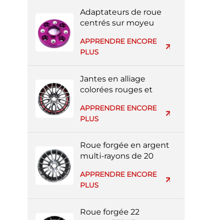
Adaptateurs de roue
centrés sur moyeu
usinés CNC 3x112
APPRENDRE ENCORE
PLUS
Jantes en alliage
colorées rouges et
noires à rayons
APPRENDRE ENCORE
multiples de 20
PLUS
pouces 5*139 mm
Roue forgée en argent
multi-rayons de 20
pouces 4*114,3 mm
APPRENDRE ENCORE
PLUS
Roue forgée 22