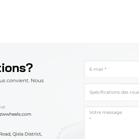
tions?
us convient. Nous
 us
@zwwheels.com
oad, Qixia District,