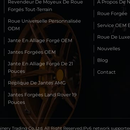
Revendeur De Moyeux De Roue
À Propos De 
Forgés Tout-Terrain
Roue Forgée
Roue Universelle Personnalisée
Service OEM 
ODM
Roue De Lux
Jante En Alliage Forgé OEM
Nouvelles
Jantes Forgées OEM
Blog
Jante En Alliage Forgé De 21
Pouces
Contact
Réplique De Jantes AMG
Jantes Forgées Land Rover 19
Pouces
ery Trading Co,.Ltd. All Right Reserved.
IPv6 network supporte