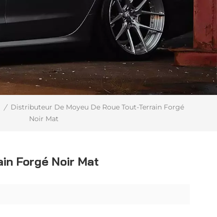
Distributeur De Moyeu De Roue Tout-Terrain Forgé
/
Noir Mat
in Forgé Noir Mat