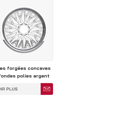
es forgées concaves
fondes polies argent
20 pouces 8*180
IR PLUS