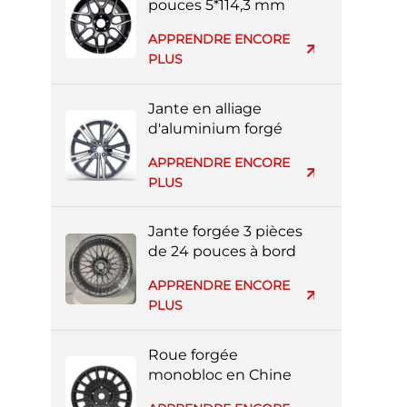
pouces 5*114,3 mm
multi-rayons noire et
APPRENDRE ENCORE
argent entièrement
PLUS
peinte
Jante en alliage
d'aluminium forgé
réplique Volvo en gros
APPRENDRE ENCORE
d'usine
PLUS
Jante forgée 3 pièces
de 24 pouces à bord
profond pour voiture
APPRENDRE ENCORE
de luxe
PLUS
Roue forgée
monobloc en Chine
avec face usinée noire