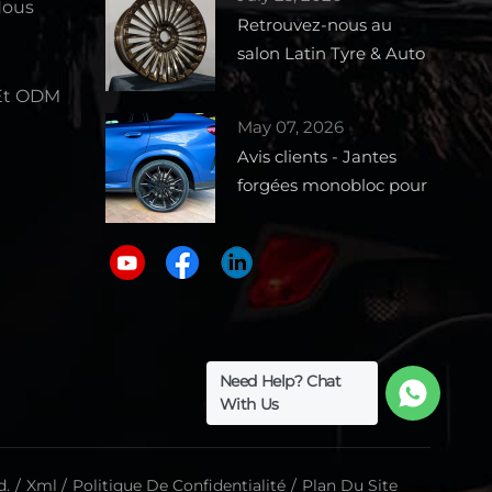
Nous
Retrouvez-nous au
salon Latin Tyre & Auto
Parts Expo 2026 –
Et ODM
Stand 1727
May 07, 2026
e
Avis clients - Jantes
forgées monobloc pour
BMW X6
Need Help? Chat
With Us
d.
/
Xml
/
Politique De Confidentialité
/
Plan Du Site