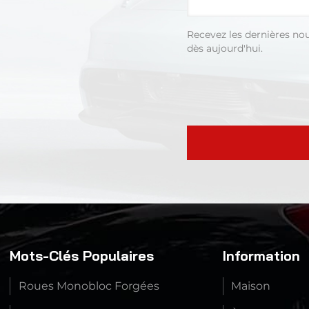
Recevez les dernières no
dès aujourd'hui.
Mots-Clés Populaires
Information
Roues Monobloc Forgées
Maison