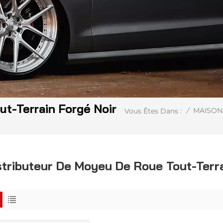
t-Terrain Forgé Noir
/
MAISON
Vous Êtes Dans :
stributeur De Moyeu De Roue Tout-Terra