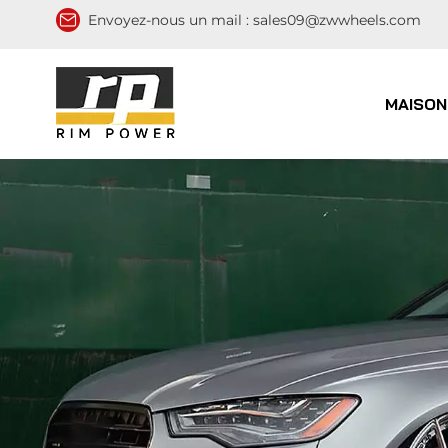
Envoyez-nous un mail :
sales09@zwwheels.com
MAISON