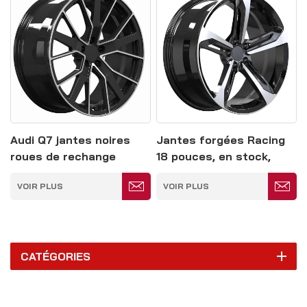
Audi Q7 jantes noires
Jantes forgées Racing
roues de rechange
18 pouces, en stock,
personnalisées 5*120
pour Audi A4, A5, A6 et
VOIR PLUS
VOIR PLUS
Mercedes Classe CE
CATÉGORIES