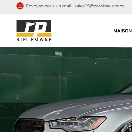
Envoyez-nous un mail :
sales09@zwwheels.com
MAISON