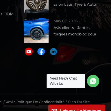
salon Latin Tyre & Auto
Parts Expo 2026 –
Et ODM
Stand 1727
May 07, 2026
e
Avis clients - Jantes
forgées monobloc pour
BMW X6
Need Help? Chat
With Us
d.
/
Xml
/
Politique De Confidentialité
/
Plan Du Site
Laisser Un Message