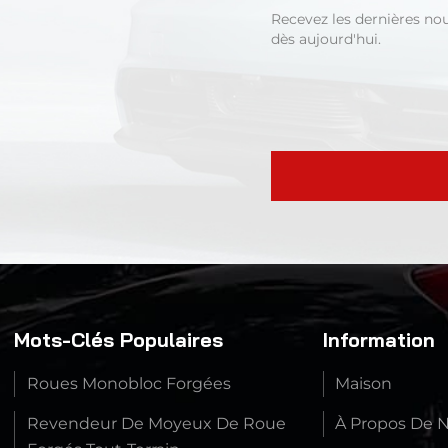
Recevez les dernières no
dès aujourd'hui.
Mots-Clés Populaires
Information
Roues Monobloc Forgées
Maison
Revendeur De Moyeux De Roue
À Propos De 