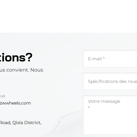
tions?
us convient. Nous
 us
@zwwheels.com
oad, Qixia District,