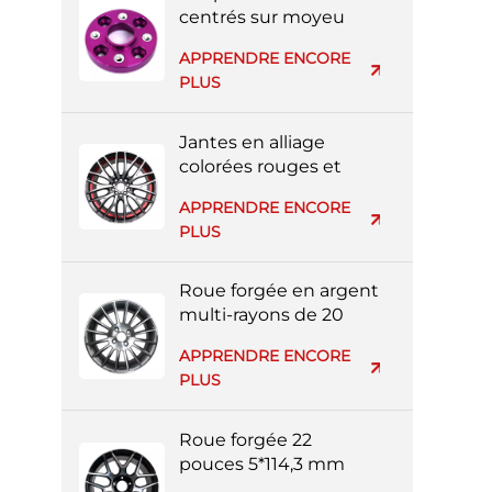
centrés sur moyeu
usinés CNC 3x112
APPRENDRE ENCORE
PLUS
Jantes en alliage
colorées rouges et
noires à rayons
APPRENDRE ENCORE
multiples de 20
PLUS
pouces 5*139 mm
Roue forgée en argent
multi-rayons de 20
pouces 4*114,3 mm
APPRENDRE ENCORE
PLUS
Roue forgée 22
pouces 5*114,3 mm
multi-rayons noire et