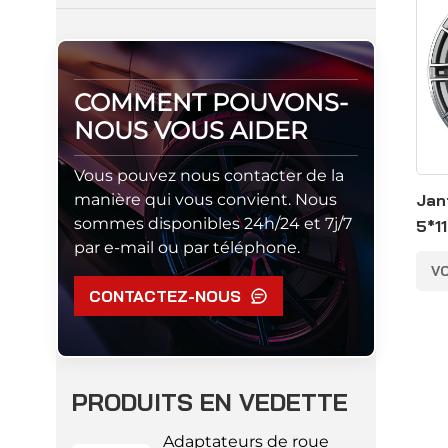
COMMENT POUVONS-
NOUS VOUS AIDER
Vous pouvez nous contacter de la
manière qui vous convient. Nous
Jan
sommes disponibles 24h/24 et 7j/7
5*1
par e-mail ou par téléphone.
cou
VO
CONTACTEZ-NOUS
PRODUITS EN VEDETTE
Adaptateurs de roue