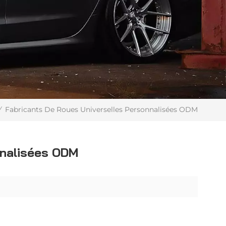
Fabricants De Roues Universelles Personnalisées ODM
/
nnalisées ODM