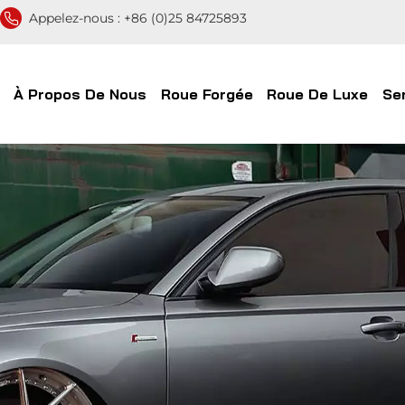
Appelez-nous :
+86 (0)25 84725893
À Propos De Nous
Roue Forgée
Roue De Luxe
Se