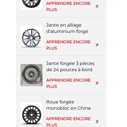
APPRENDRE ENCORE
argent entièrement
PLUS
peinte
Jante en alliage
d'aluminium forgé
réplique Volvo en gros
APPRENDRE ENCORE
d'usine
PLUS
Jante forgée 3 pièces
de 24 pouces à bord
profond pour voiture
APPRENDRE ENCORE
de luxe
PLUS
Roue forgée
monobloc en Chine
avec face usinée noire
APPRENDRE ENCORE
PLUS