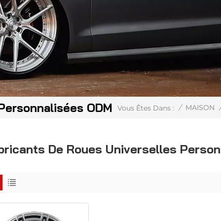
 Personnalisées ODM
/
MAISON
Vous Êtes Dans :
bricants De Roues Universelles Perso