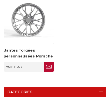
Jantes forgées
personnalisées Porsche
22 pouces argentées
VOIR PLUS
entièrement peintes
5*130
CATÉGORIES