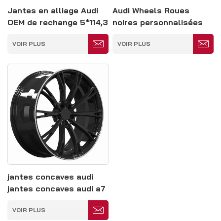
Jantes en alliage Audi
Audi Wheels Roues
OEM de rechange 5*114,3
noires personnalisées
avec rebord rouge
VOIR PLUS
VOIR PLUS
5*139,7
jantes concaves audi
jantes concaves audi a7
noires 5*139,7
VOIR PLUS