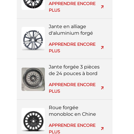
APPRENDRE ENCORE
argent entièrement
PLUS
peinte
Jante en alliage
d'aluminium forgé
réplique Volvo en gros
APPRENDRE ENCORE
d'usine
PLUS
Jante forgée 3 pièces
de 24 pouces à bord
profond pour voiture
APPRENDRE ENCORE
de luxe
PLUS
Roue forgée
monobloc en Chine
avec face usinée noire
APPRENDRE ENCORE
PLUS