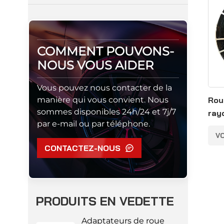
COMMENT POUVONS-
NOUS VOUS AIDER
Vous pouvez nous contacter de la
manière qui vous convient. Nous
Rou
sommes disponibles 24h/24 et 7j/7
ray
par e-mail ou par téléphone.
22 
VO
CONTACTEZ-NOUS
PRODUITS EN VEDETTE
Adaptateurs de roue