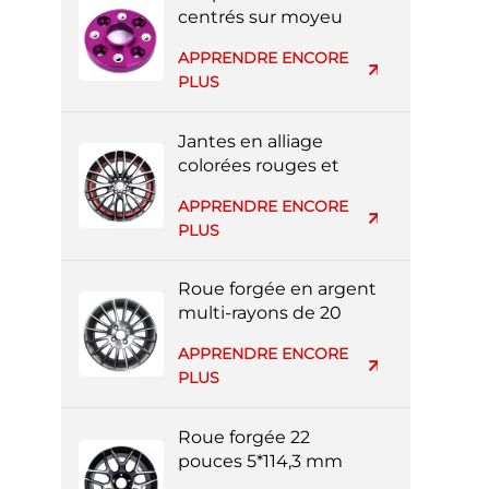
centrés sur moyeu
usinés CNC 3x112
APPRENDRE ENCORE
PLUS
Jantes en alliage
colorées rouges et
noires à rayons
APPRENDRE ENCORE
multiples de 20
PLUS
pouces 5*139 mm
Roue forgée en argent
multi-rayons de 20
pouces 4*114,3 mm
APPRENDRE ENCORE
PLUS
Roue forgée 22
pouces 5*114,3 mm
multi-rayons noire et