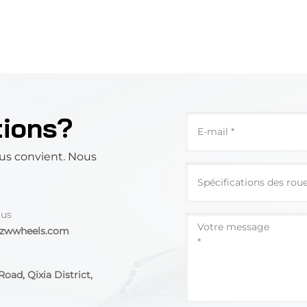
tions?
us convient. Nous
 us
@zwwheels.com
oad, Qixia District,