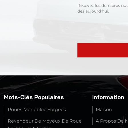
Recevez les dernières no
dès aujourd'hui.
Mots-Clés Populaires
Information
Roues Monobloc Forgées
Maison
Revendeur De Moyeux De Roue
À Propos De 