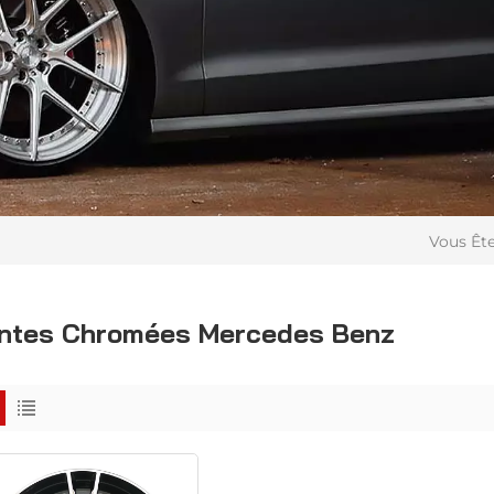
Vous Ête
ntes Chromées Mercedes Benz