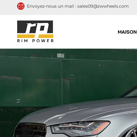
Envoyez-nous un mail :
sales09@zwwheels.com
MAISON