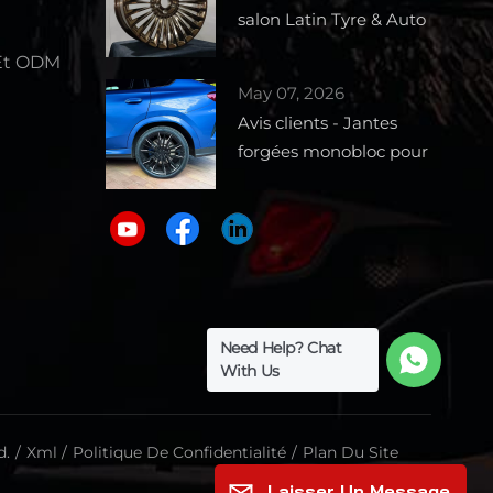
salon Latin Tyre & Auto
Parts Expo 2026 –
Et ODM
Stand 1727
May 07, 2026
e
Avis clients - Jantes
forgées monobloc pour
BMW X6
Need Help? Chat
With Us
d.
/
Xml
/
Politique De Confidentialité
/
Plan Du Site
Laisser Un Message