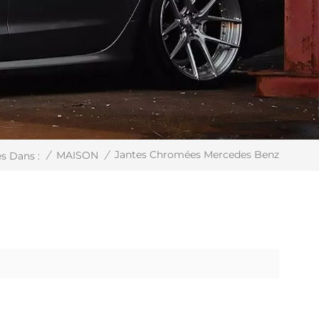
Jantes Chromées Mercedes Benz
/
MAISON
/
s Dans :