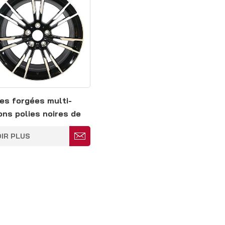
es forgées multi-
ons polies noires de
pouces 5 x 120 mm
IR PLUS