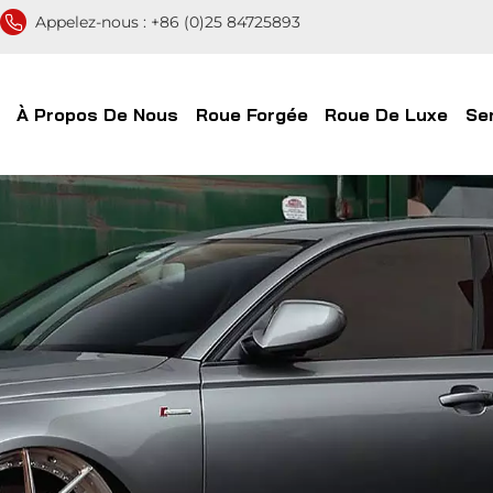
Appelez-nous :
+86 (0)25 84725893
À Propos De Nous
Roue Forgée
Roue De Luxe
Se